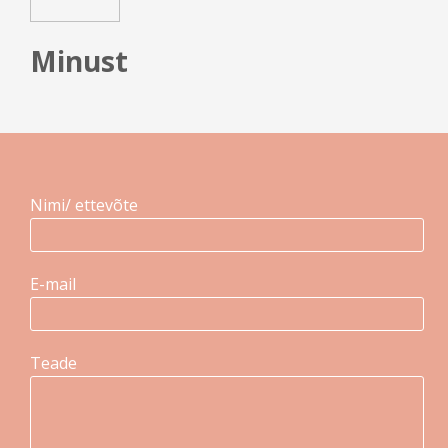
Minust
Nimi/ ettevõte
E-mail
Teade