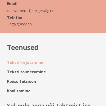
Email
marianne(ätt)kergesulg.ee
Telefon
+372 5259009
Teenused
Teksti kirjutamine
Teksti toimetamine
Konsultatsioon
Koolitamine
Sul pole aega või tahtmist ise