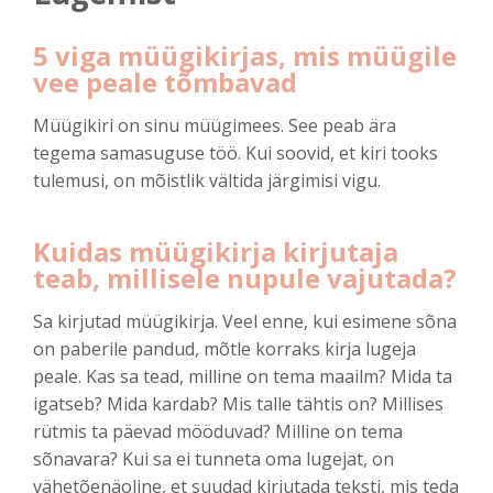
5 viga müügikirjas, mis müügile
vee peale tõmbavad
Müügikiri on sinu müügimees. See peab ära
tegema samasuguse töö. Kui soovid, et kiri tooks
tulemusi, on mõistlik vältida järgimisi vigu.
Kuidas müügikirja kirjutaja
teab, millisele nupule vajutada?
Sa kirjutad müügikirja. Veel enne, kui esimene sõna
on paberile pandud, mõtle korraks kirja lugeja
peale. Kas sa tead, milline on tema maailm? Mida ta
igatseb? Mida kardab? Mis talle tähtis on? Millises
rütmis ta päevad mööduvad? Milline on tema
sõnavara? Kui sa ei tunneta oma lugejat, on
vähetõenäoline, et suudad kirjutada teksti, mis teda